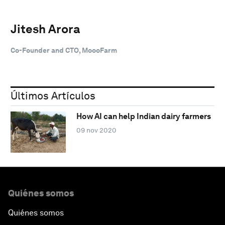
Jitesh Arora
Co-Founder and CTO, MoooFarm
Últimos Artículos
How AI can help Indian dairy farmers
09 nov 2020
Quiénes somos
Quiénes somos