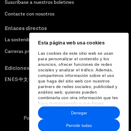
Suscríbase a nuestros boletines
Contacte con nosotros
Enlaces directos
La sostenibilidad en el Foro
Esta página web usa cookies
Carreras profesionales
Las cookies de este sitio web se usan
para personalizar el contenido y los
anuncios, ofrecer funciones de redes
Ediciones en otros idiomas
sociales y analizar el tráfico. Además,
compartimos información sobre el uso
EN
ES
中文
日本語
▪
▪
▪
que haga del sitio web con nuestros
partners de redes sociales, publicidad y
análisis web, quienes pueden
combinarla con otra información que les
haya proporcionado o que hayan
recopilado a partir del uso que haya
Denegar
hecho de sus servicios.
Política de privacidad y normas de uso
Permitir todas
Sitemap