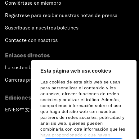
Conviértase en miembro
Regístrese para recibir nuestras notas de prensa
Suscríbase a nuestros boletines
Contacte con nosotros
Enlaces directos
La sostenibilidad en el Foro
Esta página web usa cookies
Carreras profesionales
Las cookies de este sitio web se usan
para personalizar el contenido y los
anuncios, ofrecer funciones de redes
Ediciones en otros idiomas
sociales y analizar el tráfico. Además,
compartimos información sobre el uso
EN
ES
中文
日本語
▪
▪
▪
que haga del sitio web con nuestros
partners de redes sociales, publicidad y
análisis web, quienes pueden
combinarla con otra información que les
haya proporcionado o que hayan