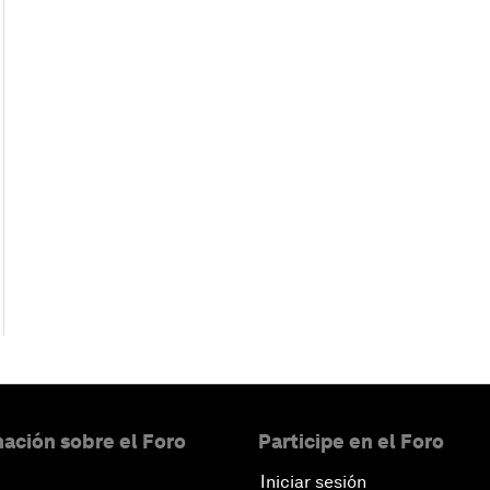
ación sobre el Foro
Participe en el Foro
Iniciar sesión