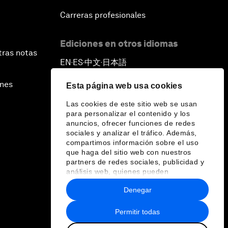
Carreras profesionales
Ediciones en otros idiomas
tras notas
EN
ES
中文
日本語
▪
▪
▪
ines
Esta página web usa cookies
Las cookies de este sitio web se usan
para personalizar el contenido y los
anuncios, ofrecer funciones de redes
sociales y analizar el tráfico. Además,
compartimos información sobre el uso
que haga del sitio web con nuestros
partners de redes sociales, publicidad y
análisis web, quienes pueden
combinarla con otra información que les
Denegar
haya proporcionado o que hayan
recopilado a partir del uso que haya
hecho de sus servicios.
Permitir todas