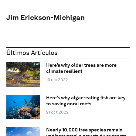
Jim Erickson-Michigan
Últimos Artículos
Here's why older trees are more
climate resilient
13 dic 2022
Here's why algae-eating fish are key
to saving coral reefs
21 oct 2022
Nearly 10,000 tree species remain
undiscovered, a new study suggests