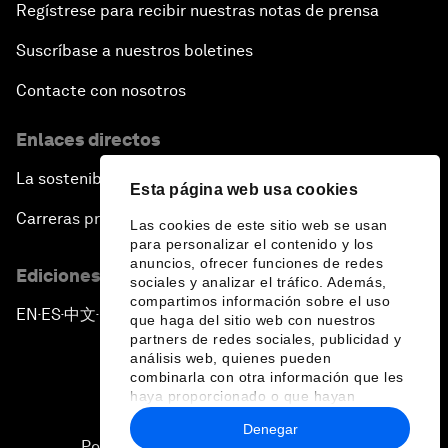
Regístrese para recibir nuestras notas de prensa
Suscríbase a nuestros boletines
Contacte con nosotros
Enlaces directos
La sostenibilidad en el Foro
Esta página web usa cookies
Carreras profesionales
Las cookies de este sitio web se usan
para personalizar el contenido y los
anuncios, ofrecer funciones de redes
Ediciones en otros idiomas
sociales y analizar el tráfico. Además,
compartimos información sobre el uso
EN
ES
中文
日本語
▪
▪
▪
que haga del sitio web con nuestros
partners de redes sociales, publicidad y
análisis web, quienes pueden
combinarla con otra información que les
haya proporcionado o que hayan
recopilado a partir del uso que haya
Denegar
hecho de sus servicios.
Política de privacidad y normas de uso