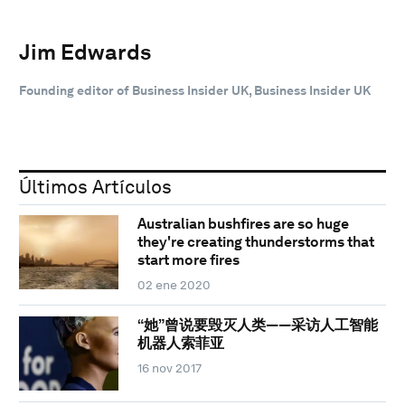
Jim Edwards
Founding editor of Business Insider UK, Business Insider UK
Últimos Artículos
Australian bushfires are so huge
they're creating thunderstorms that
start more fires
02 ene 2020
“她”曾说要毁灭人类——采访人工智能
机器人索菲亚
16 nov 2017