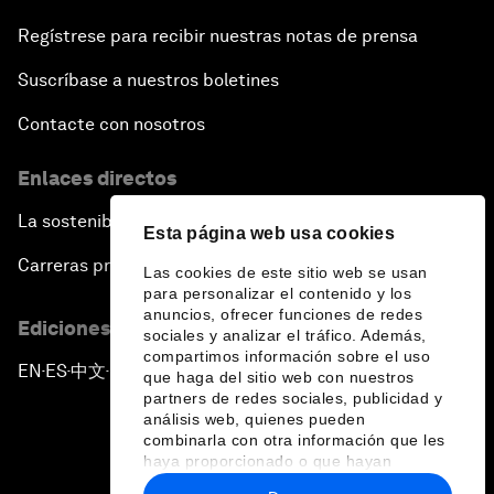
Regístrese para recibir nuestras notas de prensa
Suscríbase a nuestros boletines
Contacte con nosotros
Enlaces directos
La sostenibilidad en el Foro
Esta página web usa cookies
Carreras profesionales
Las cookies de este sitio web se usan
para personalizar el contenido y los
anuncios, ofrecer funciones de redes
Ediciones en otros idiomas
sociales y analizar el tráfico. Además,
compartimos información sobre el uso
EN
ES
中文
日本語
▪
▪
▪
que haga del sitio web con nuestros
partners de redes sociales, publicidad y
análisis web, quienes pueden
combinarla con otra información que les
haya proporcionado o que hayan
recopilado a partir del uso que haya