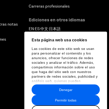
Carreras profesionales
Ediciones en otros idiomas
tras notas
EN
ES
中文
日本語
▪
▪
▪
ines
Esta página web usa cookies
Las cookies de este sitio web se usan
para personalizar el contenido y los
anuncios, ofrecer funciones de redes
sociales y analizar el tráfico. Además,
compartimos información sobre el uso
que haga del sitio web con nuestros
partners de redes sociales, publicidad y
análisis web, quienes pueden
combinarla con otra información que les
Denegar
haya proporcionado o que hayan
recopilado a partir del uso que haya
hecho de sus servicios.
Permitir todas