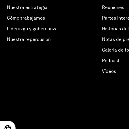
Nuestra estrategia
Reuniones
Cómo trabajamos
Partes inter
Liderazgo y gobernanza
Historias del
Nuestra repercusión
Notas de pr
Galería de f
Pódcast
Vídeos
EN
ES
中文
日本語