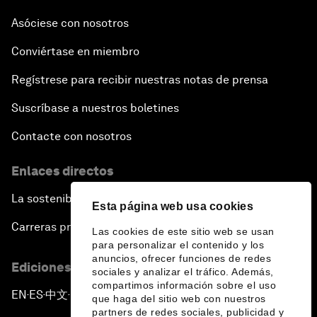
Asóciese con nosotros
Conviértase en miembro
Regístrese para recibir nuestras notas de prensa
Suscríbase a nuestros boletines
Contacte con nosotros
Enlaces directos
La sostenibilidad en el Foro
Esta página web usa cookies
Carreras profesionales
Las cookies de este sitio web se usan
para personalizar el contenido y los
anuncios, ofrecer funciones de redes
Ediciones en otros idiomas
sociales y analizar el tráfico. Además,
compartimos información sobre el uso
EN
ES
中文
日本語
▪
▪
▪
que haga del sitio web con nuestros
partners de redes sociales, publicidad y