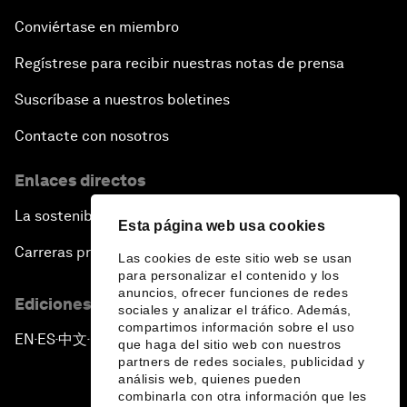
Conviértase en miembro
Regístrese para recibir nuestras notas de prensa
Suscríbase a nuestros boletines
Contacte con nosotros
Enlaces directos
La sostenibilidad en el Foro
Esta página web usa cookies
Carreras profesionales
Las cookies de este sitio web se usan
para personalizar el contenido y los
anuncios, ofrecer funciones de redes
Ediciones en otros idiomas
sociales y analizar el tráfico. Además,
compartimos información sobre el uso
EN
ES
中文
日本語
▪
▪
▪
que haga del sitio web con nuestros
partners de redes sociales, publicidad y
análisis web, quienes pueden
combinarla con otra información que les