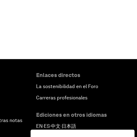
Enlaces directos
La sostenibilidad en el Foro
Carreras profesionales
Ediciones en otros idiomas
tras notas
EN
ES
中文
日本語
▪
▪
▪