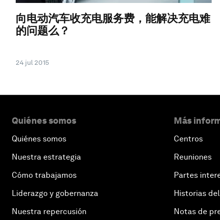
向电动汽车收充电服务费，能解决充电难
的问题么？
24 jul 2015
Quiénes somos
Más inform
Quiénes somos
Centros
Nuestra estrategia
Reuniones
Cómo trabajamos
Partes inter
Liderazgo y gobernanza
Historias del
Nuestra repercusión
Notas de pr