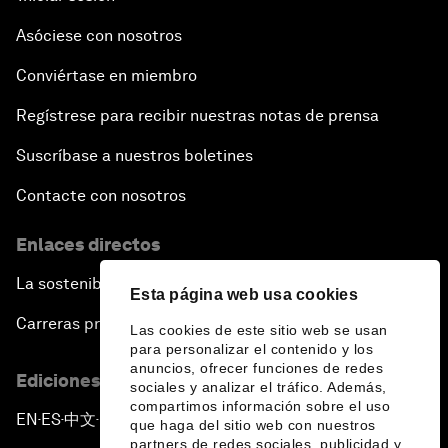
Asóciese con nosotros
Conviértase en miembro
Regístrese para recibir nuestras notas de prensa
Suscríbase a nuestros boletines
Contacte con nosotros
Enlaces directos
La sostenibilidad en el Foro
Esta página web usa cookies
Carreras profesionales
Las cookies de este sitio web se usan
para personalizar el contenido y los
anuncios, ofrecer funciones de redes
Ediciones en otros idiomas
sociales y analizar el tráfico. Además,
compartimos información sobre el uso
EN
ES
中文
日本語
▪
▪
▪
que haga del sitio web con nuestros
partners de redes sociales, publicidad y