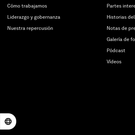
Cómo trabajamos
Partes inter
Liderazgo y gobernanza
Historias del
Nuestra repercusión
Notas de pr
Galería de f
Pódcast
Vídeos
EN
ES
中文
日本語