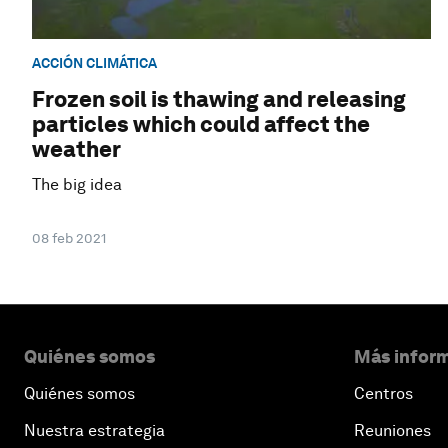
ACCIÓN CLIMÁTICA
Frozen soil is thawing and releasing
particles which could affect the
weather
The big idea
08 feb 2021
Quiénes somos
Más inform
Quiénes somos
Centros
Nuestra estrategia
Reuniones