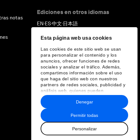
Ediciones en otros idiomas
tras notas
EN
ES
中文
日本語
▪
▪
▪
ines
Esta página web usa cookies
Las cookies de este sitio web se usan
para personalizar el contenido y los
anuncios, ofrecer funciones de redes
sociales y analizar el tráfico. Además,
compartimos información sobre el uso
que haga del sitio web con nuestros
partners de redes sociales, publicidad y
análisis web, quienes pueden
combinarla con otra información que les
Denegar
haya proporcionado o que hayan
recopilado a partir del uso que haya
hecho de sus servicios.
Permitir todas
Personalizar