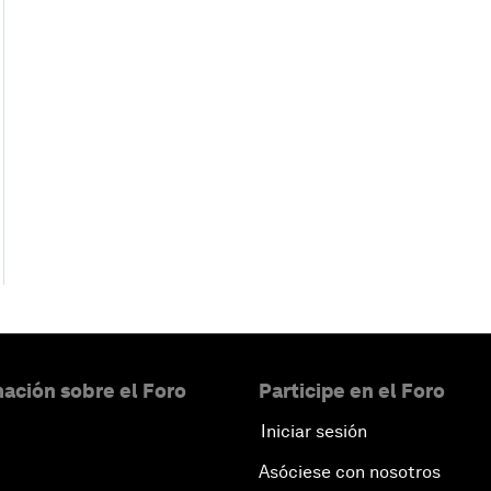
ación sobre el Foro
Participe en el Foro
Iniciar sesión
Asóciese con nosotros