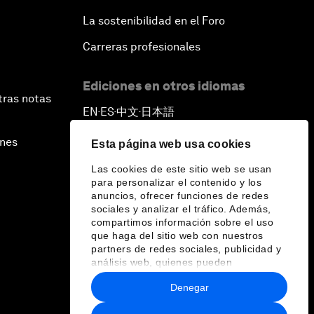
La sostenibilidad en el Foro
Carreras profesionales
Ediciones en otros idiomas
tras notas
EN
ES
中文
日本語
▪
▪
▪
ines
Esta página web usa cookies
Las cookies de este sitio web se usan
para personalizar el contenido y los
anuncios, ofrecer funciones de redes
sociales y analizar el tráfico. Además,
compartimos información sobre el uso
que haga del sitio web con nuestros
partners de redes sociales, publicidad y
análisis web, quienes pueden
combinarla con otra información que les
Denegar
haya proporcionado o que hayan
recopilado a partir del uso que haya