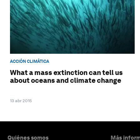
ACCIÓN CLIMÁTICA
What a mass extinction can tell us
about oceans and climate change
13 abr 2015
Quiénes somos
Más inform