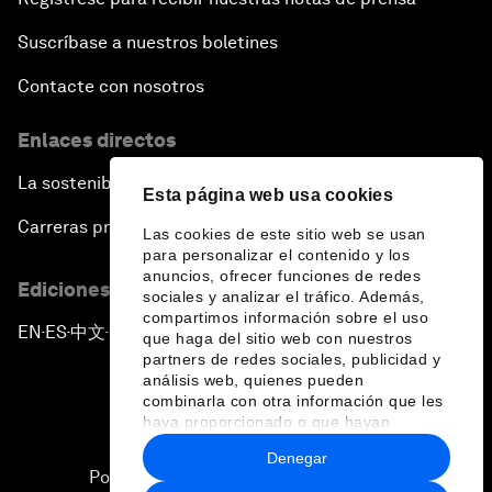
Suscríbase a nuestros boletines
Contacte con nosotros
Enlaces directos
La sostenibilidad en el Foro
Esta página web usa cookies
Carreras profesionales
Las cookies de este sitio web se usan
para personalizar el contenido y los
anuncios, ofrecer funciones de redes
Ediciones en otros idiomas
sociales y analizar el tráfico. Además,
compartimos información sobre el uso
EN
ES
中文
日本語
▪
▪
▪
que haga del sitio web con nuestros
partners de redes sociales, publicidad y
análisis web, quienes pueden
combinarla con otra información que les
haya proporcionado o que hayan
recopilado a partir del uso que haya
Denegar
hecho de sus servicios.
Política de privacidad y normas de uso