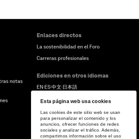
Enlaces directos
La sostenibilidad en el Foro
Carreras profesionales
Ediciones en otros idiomas
tras notas
EN
ES
中文
日本語
▪
▪
▪
ines
Esta página web usa cookies
Las cookies de este sitio web se usan
para personalizar el contenido y los
anuncios, ofrecer funciones de redes
sociales y analizar el tráfico. Además,
compartimos información sobre el uso