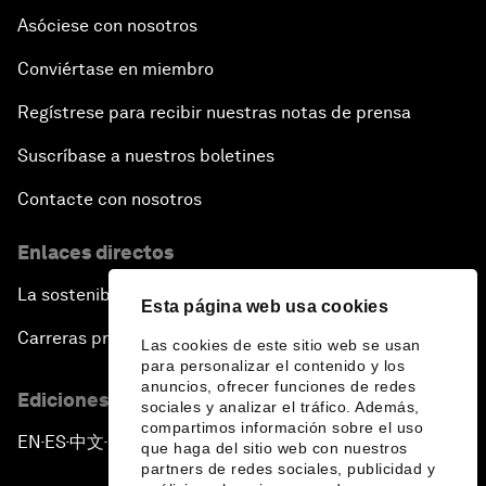
Asóciese con nosotros
Conviértase en miembro
Regístrese para recibir nuestras notas de prensa
Suscríbase a nuestros boletines
Contacte con nosotros
Enlaces directos
La sostenibilidad en el Foro
Esta página web usa cookies
Carreras profesionales
Las cookies de este sitio web se usan
para personalizar el contenido y los
anuncios, ofrecer funciones de redes
Ediciones en otros idiomas
sociales y analizar el tráfico. Además,
compartimos información sobre el uso
EN
ES
中文
日本語
▪
▪
▪
que haga del sitio web con nuestros
partners de redes sociales, publicidad y