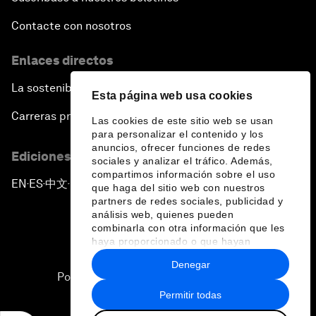
Contacte con nosotros
Enlaces directos
La sostenibilidad en el Foro
Esta página web usa cookies
Carreras profesionales
Las cookies de este sitio web se usan
para personalizar el contenido y los
anuncios, ofrecer funciones de redes
Ediciones en otros idiomas
sociales y analizar el tráfico. Además,
compartimos información sobre el uso
EN
ES
中文
日本語
▪
▪
▪
que haga del sitio web con nuestros
partners de redes sociales, publicidad y
análisis web, quienes pueden
combinarla con otra información que les
haya proporcionado o que hayan
recopilado a partir del uso que haya
Denegar
hecho de sus servicios.
Política de privacidad y normas de uso
Permitir todas
Sitemap