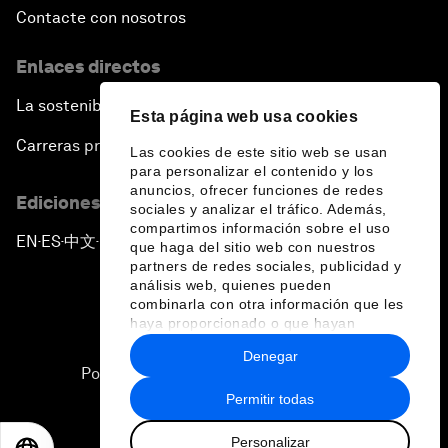
Contacte con nosotros
Enlaces directos
La sostenibilidad en el Foro
Esta página web usa cookies
Carreras profesionales
Las cookies de este sitio web se usan
para personalizar el contenido y los
anuncios, ofrecer funciones de redes
Ediciones en otros idiomas
sociales y analizar el tráfico. Además,
compartimos información sobre el uso
EN
ES
中文
日本語
▪
▪
▪
que haga del sitio web con nuestros
partners de redes sociales, publicidad y
análisis web, quienes pueden
combinarla con otra información que les
haya proporcionado o que hayan
recopilado a partir del uso que haya
Denegar
hecho de sus servicios.
Política de privacidad y normas de uso
Permitir todas
Sitemap
Personalizar
©
2026
Foro Económico Mundial