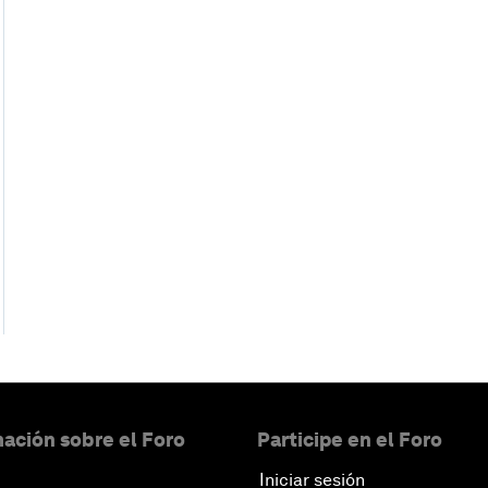
ación sobre el Foro
Participe en el Foro
Iniciar sesión