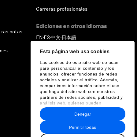
Carreras profesionales
Ediciones en otros idiomas
tras notas
EN
ES
中文
日本語
▪
▪
▪
ines
Esta página web usa cookies
Las cookies de este sitio web se usan
para personalizar el contenido y los
anuncios, ofrecer funciones de redes
sociales y analizar el tráfico. Además,
compartimos información sobre el uso
que haga del sitio web con nuestros
partners de redes sociales, publicidad y
análisis web, quienes pueden
combinarla con otra información que les
Denegar
haya proporcionado o que hayan
recopilado a partir del uso que haya
hecho de sus servicios.
Permitir todas