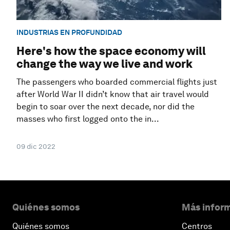
INDUSTRIAS EN PROFUNDIDAD
Here's how the space economy will
change the way we live and work
The passengers who boarded commercial flights just
after World War II didn’t know that air travel would
begin to soar over the next decade, nor did the
masses who first logged onto the in...
09 dic 2022
Quiénes somos
Más inform
Quiénes somos
Centros