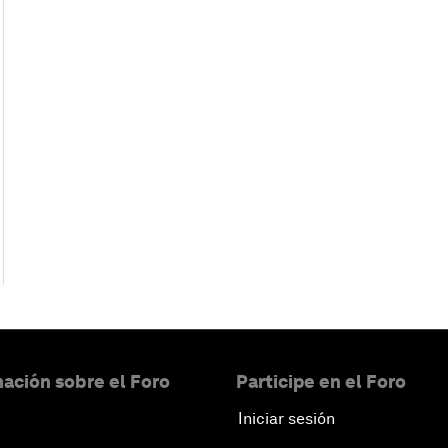
ación sobre el Foro
Participe en el Foro
Iniciar sesión