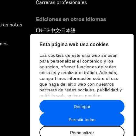
Carreras profesionales
Ediciones en otros idiomas
tras notas
EN
ES
中文
日本語
▪
▪
▪
ines
Esta página web usa cookies
Las cookies de este sitio web se usan
para personalizar el contenido y los
anuncios, ofrecer funciones de redes
sociales y analizar el tráfico. Además,
compartimos información sobre el uso
que haga del sitio web con nuestros
partners de redes sociales, publicidad y
análisis web, quienes pueden
combinarla con otra información que les
Denegar
haya proporcionado o que hayan
recopilado a partir del uso que haya
hecho de sus servicios.
Permitir todas
Personalizar