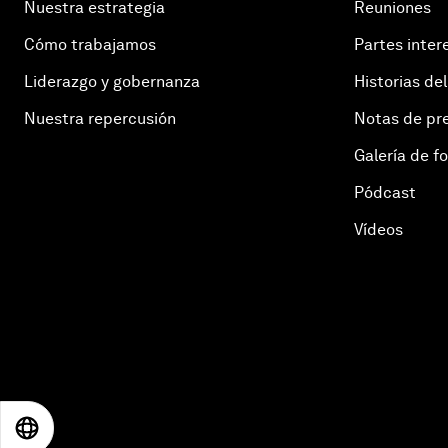
Nuestra estrategia
Reuniones
Cómo trabajamos
Partes inter
Liderazgo y gobernanza
Historias del
Nuestra repercusión
Notas de pr
Galería de f
Pódcast
Vídeos
EN
ES
中文
日本語