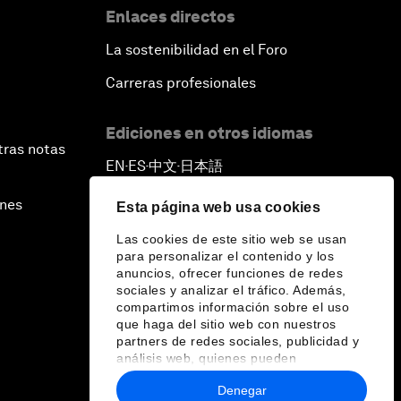
Enlaces directos
La sostenibilidad en el Foro
Carreras profesionales
Ediciones en otros idiomas
tras notas
EN
ES
中文
日本語
▪
▪
▪
ines
Esta página web usa cookies
Las cookies de este sitio web se usan
para personalizar el contenido y los
anuncios, ofrecer funciones de redes
sociales y analizar el tráfico. Además,
compartimos información sobre el uso
que haga del sitio web con nuestros
partners de redes sociales, publicidad y
análisis web, quienes pueden
combinarla con otra información que les
Denegar
haya proporcionado o que hayan