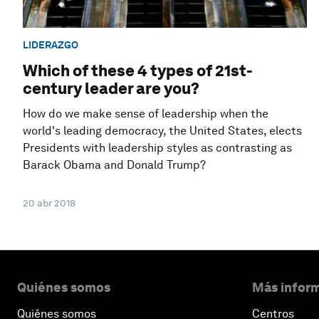
LIDERAZGO
Which of these 4 types of 21st-
century leader are you?
How do we make sense of leadership when the
world's leading democracy, the United States, elects
Presidents with leadership styles as contrasting as
Barack Obama and Donald Trump?
20 abr 2018
Quiénes somos
Más inform
Quiénes somos
Centros