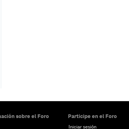
ación sobre el Foro
Participe en el Foro
Iniciar sesión