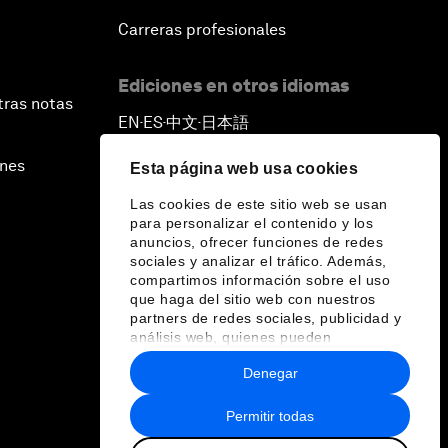
Carreras profesionales
Ediciones en otros idiomas
tras notas
EN
ES
中文
日本語
▪
▪
▪
ines
Esta página web usa cookies
Las cookies de este sitio web se usan
para personalizar el contenido y los
anuncios, ofrecer funciones de redes
sociales y analizar el tráfico. Además,
compartimos información sobre el uso
que haga del sitio web con nuestros
partners de redes sociales, publicidad y
análisis web, quienes pueden
combinarla con otra información que les
Denegar
haya proporcionado o que hayan
recopilado a partir del uso que haya
hecho de sus servicios.
Permitir todas