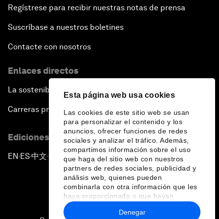
Regístrese para recibir nuestras notas de prensa
Suscríbase a nuestros boletines
Contacte con nosotros
Enlaces directos
La sostenibilidad en el Foro
Esta página web usa cookies
Carreras profesionales
Las cookies de este sitio web se usan
para personalizar el contenido y los
anuncios, ofrecer funciones de redes
Ediciones en otros idiomas
sociales y analizar el tráfico. Además,
compartimos información sobre el uso
EN
ES
中文
日本語
▪
▪
▪
que haga del sitio web con nuestros
partners de redes sociales, publicidad y
análisis web, quienes pueden
combinarla con otra información que les
haya proporcionado o que hayan
recopilado a partir del uso que haya
Denegar
hecho de sus servicios.