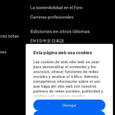
La sostenibilidad en el Foro
Carreras profesionales
Ediciones en otros idiomas
tras notas
EN
ES
中文
日本語
▪
▪
▪
ines
Esta página web usa cookies
Las cookies de este sitio web se usan
para personalizar el contenido y los
anuncios, ofrecer funciones de redes
sociales y analizar el tráfico. Además,
compartimos información sobre el uso
que haga del sitio web con nuestros
partners de redes sociales, publicidad y
análisis web, quienes pueden
combinarla con otra información que les
Denegar
haya proporcionado o que hayan
recopilado a partir del uso que haya