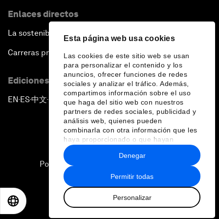
Enlaces directos
La sostenibilidad en el Foro
Esta página web usa cookies
Carreras profesionales
Las cookies de este sitio web se usan
para personalizar el contenido y los
anuncios, ofrecer funciones de redes
Ediciones en otros idiomas
sociales y analizar el tráfico. Además,
compartimos información sobre el uso
EN
ES
中文
日本語
▪
▪
▪
que haga del sitio web con nuestros
partners de redes sociales, publicidad y
análisis web, quienes pueden
combinarla con otra información que les
haya proporcionado o que hayan
recopilado a partir del uso que haya
Denegar
hecho de sus servicios.
Política de privacidad y normas de uso
Permitir todas
Sitemap
Personalizar
©
2026
Foro Económico Mundial
EN
ES
中文
日本語