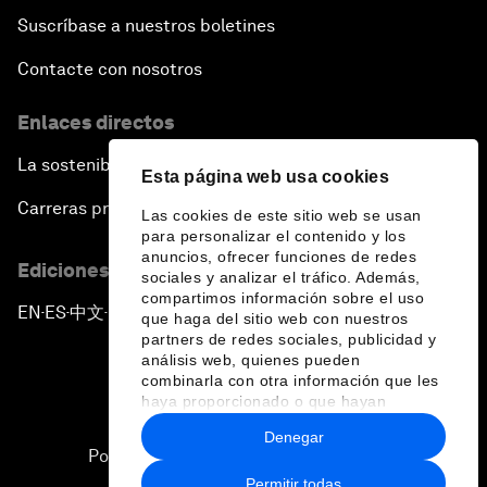
Suscríbase a nuestros boletines
Contacte con nosotros
Enlaces directos
La sostenibilidad en el Foro
Esta página web usa cookies
Carreras profesionales
Las cookies de este sitio web se usan
para personalizar el contenido y los
anuncios, ofrecer funciones de redes
Ediciones en otros idiomas
sociales y analizar el tráfico. Además,
compartimos información sobre el uso
EN
ES
中文
日本語
▪
▪
▪
que haga del sitio web con nuestros
partners de redes sociales, publicidad y
análisis web, quienes pueden
combinarla con otra información que les
haya proporcionado o que hayan
recopilado a partir del uso que haya
Denegar
hecho de sus servicios.
Política de privacidad y normas de uso
Permitir todas