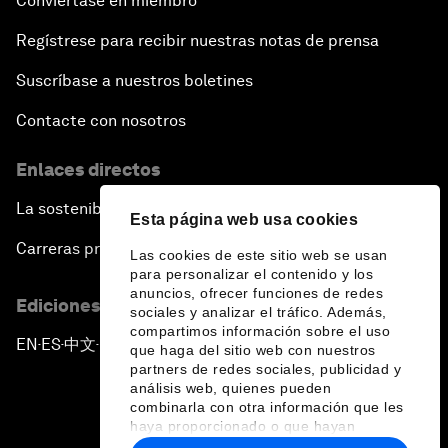
Conviértase en miembro
Regístrese para recibir nuestras notas de prensa
Suscríbase a nuestros boletines
Contacte con nosotros
Enlaces directos
La sostenibilidad en el Foro
Esta página web usa cookies
Carreras profesionales
Las cookies de este sitio web se usan
para personalizar el contenido y los
anuncios, ofrecer funciones de redes
Ediciones en otros idiomas
sociales y analizar el tráfico. Además,
compartimos información sobre el uso
EN
ES
中文
日本語
▪
▪
▪
que haga del sitio web con nuestros
partners de redes sociales, publicidad y
análisis web, quienes pueden
combinarla con otra información que les
haya proporcionado o que hayan
recopilado a partir del uso que haya