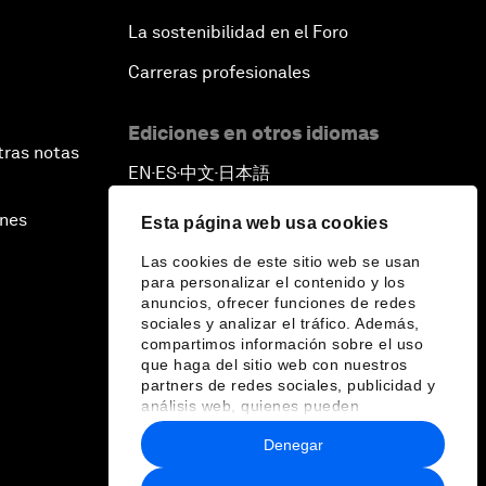
La sostenibilidad en el Foro
Carreras profesionales
Ediciones en otros idiomas
tras notas
EN
ES
中文
日本語
▪
▪
▪
ines
Esta página web usa cookies
Las cookies de este sitio web se usan
para personalizar el contenido y los
anuncios, ofrecer funciones de redes
sociales y analizar el tráfico. Además,
compartimos información sobre el uso
que haga del sitio web con nuestros
partners de redes sociales, publicidad y
análisis web, quienes pueden
combinarla con otra información que les
Denegar
haya proporcionado o que hayan
recopilado a partir del uso que haya