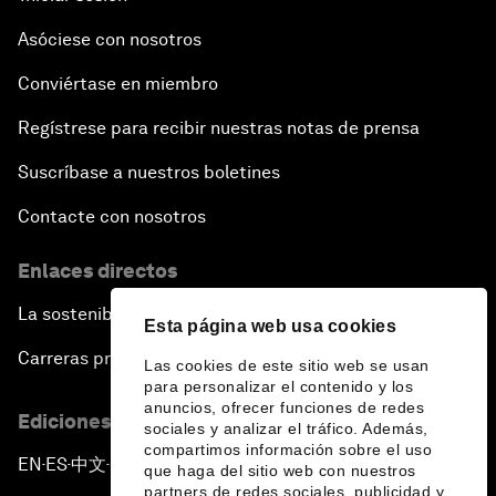
Asóciese con nosotros
Conviértase en miembro
Regístrese para recibir nuestras notas de prensa
Suscríbase a nuestros boletines
Contacte con nosotros
Enlaces directos
La sostenibilidad en el Foro
Esta página web usa cookies
Carreras profesionales
Las cookies de este sitio web se usan
para personalizar el contenido y los
anuncios, ofrecer funciones de redes
Ediciones en otros idiomas
sociales y analizar el tráfico. Además,
compartimos información sobre el uso
EN
ES
中文
日本語
▪
▪
▪
que haga del sitio web con nuestros
partners de redes sociales, publicidad y