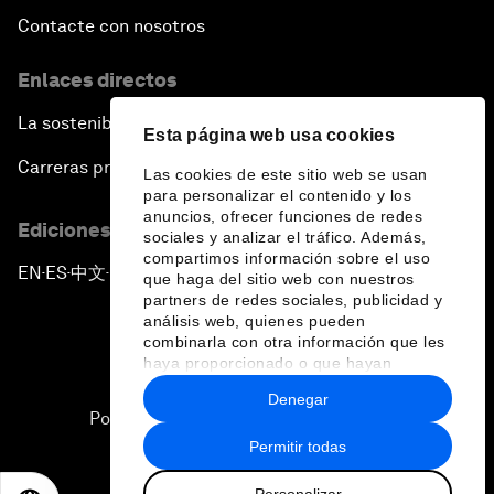
Contacte con nosotros
Enlaces directos
La sostenibilidad en el Foro
Esta página web usa cookies
Carreras profesionales
Las cookies de este sitio web se usan
para personalizar el contenido y los
anuncios, ofrecer funciones de redes
Ediciones en otros idiomas
sociales y analizar el tráfico. Además,
compartimos información sobre el uso
EN
ES
中文
日本語
▪
▪
▪
que haga del sitio web con nuestros
partners de redes sociales, publicidad y
análisis web, quienes pueden
combinarla con otra información que les
haya proporcionado o que hayan
recopilado a partir del uso que haya
Denegar
hecho de sus servicios.
Política de privacidad y normas de uso
Permitir todas
Sitemap
Personalizar