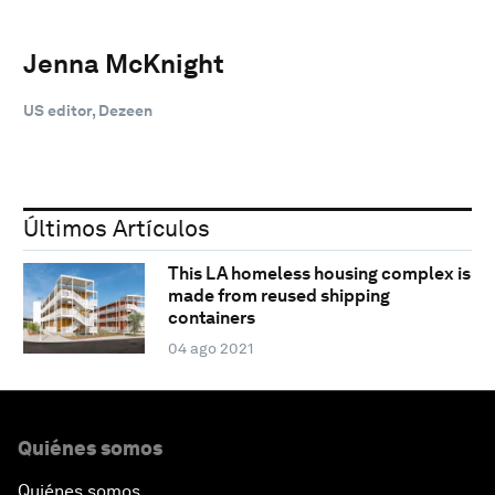
Jenna McKnight
US editor, Dezeen
Últimos Artículos
This LA homeless housing complex is
made from reused shipping
containers
04 ago 2021
Quiénes somos
Quiénes somos