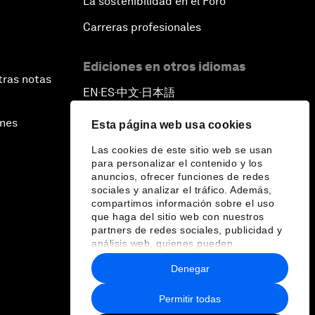
La sostenibilidad en el Foro
Carreras profesionales
Ediciones en otros idiomas
tras notas
EN
ES
中文
日本語
▪
▪
▪
ines
Esta página web usa cookies
Las cookies de este sitio web se usan
para personalizar el contenido y los
anuncios, ofrecer funciones de redes
sociales y analizar el tráfico. Además,
compartimos información sobre el uso
que haga del sitio web con nuestros
partners de redes sociales, publicidad y
análisis web, quienes pueden
combinarla con otra información que les
Denegar
haya proporcionado o que hayan
recopilado a partir del uso que haya
hecho de sus servicios.
Permitir todas