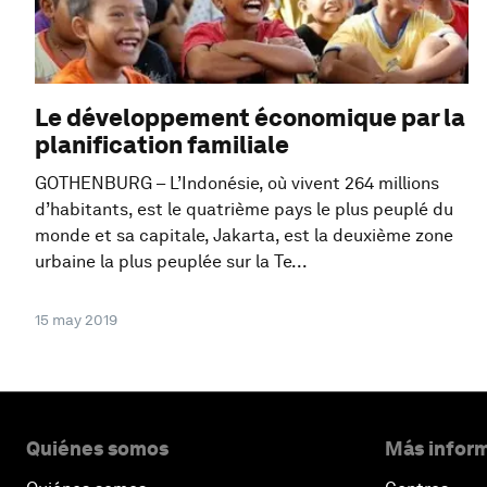
Le développement économique par la
planification familiale
GOTHENBURG – L’Indonésie, où vivent 264 millions
d’habitants, est le quatrième pays le plus peuplé du
monde et sa capitale, Jakarta, est la deuxième zone
urbaine la plus peuplée sur la Te...
15 may 2019
Quiénes somos
Más inform