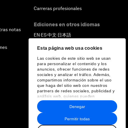
Carreras profesionales
Ediciones en otros idiomas
tras notas
EN
ES
中文
日本語
▪
▪
▪
ines
Esta página web usa cookies
Las cookies de este sitio web se usan
para personalizar el contenido y los
anuncios, ofrecer funciones de redes
sociales y analizar el tráfico. Además,
compartimos información sobre el uso
que haga del sitio web con nuestros
partners de redes sociales, publicidad y
análisis web, quienes pueden
combinarla con otra información que les
Denegar
haya proporcionado o que hayan
recopilado a partir del uso que haya
hecho de sus servicios.
Permitir todas