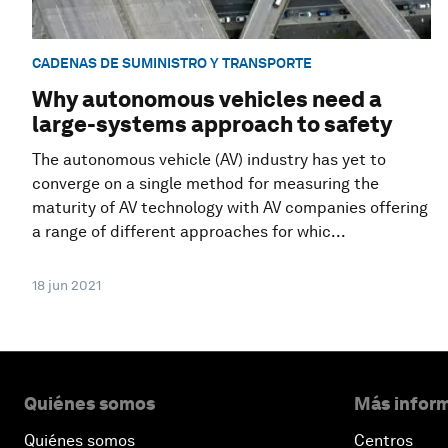
CADENAS DE SUMINISTRO Y TRANSPORTE
Why autonomous vehicles need a
large-systems approach to safety
The autonomous vehicle (AV) industry has yet to
converge on a single method for measuring the
maturity of AV technology with AV companies offering
a range of different approaches for whic...
18 jun 2021
Quiénes somos
Más inform
Quiénes somos
Centros