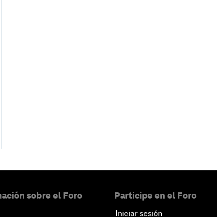
ación sobre el Foro
Participe en el Foro
Iniciar sesión