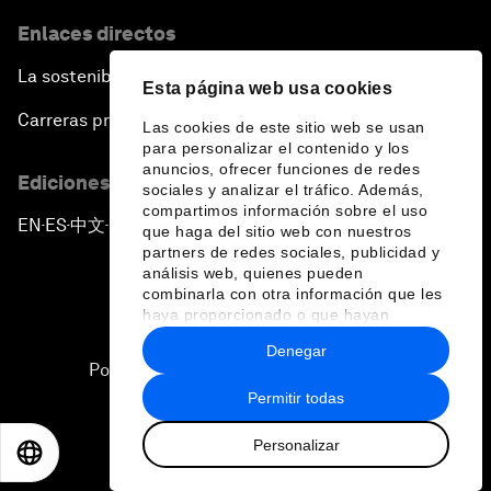
Enlaces directos
La sostenibilidad en el Foro
Esta página web usa cookies
Carreras profesionales
Las cookies de este sitio web se usan
para personalizar el contenido y los
anuncios, ofrecer funciones de redes
Ediciones en otros idiomas
sociales y analizar el tráfico. Además,
compartimos información sobre el uso
EN
ES
中文
日本語
▪
▪
▪
que haga del sitio web con nuestros
partners de redes sociales, publicidad y
análisis web, quienes pueden
combinarla con otra información que les
haya proporcionado o que hayan
recopilado a partir del uso que haya
Denegar
hecho de sus servicios.
Política de privacidad y normas de uso
Permitir todas
Sitemap
Personalizar
©
2026
Foro Económico Mundial
EN
ES
中文
日本語