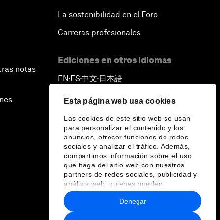
La sostenibilidad en el Foro
Carreras profesionales
Ediciones en otros idiomas
tras notas
EN
ES
中文
日本語
▪
▪
▪
ines
Esta página web usa cookies
Las cookies de este sitio web se usan
para personalizar el contenido y los
anuncios, ofrecer funciones de redes
sociales y analizar el tráfico. Además,
compartimos información sobre el uso
que haga del sitio web con nuestros
partners de redes sociales, publicidad y
análisis web, quienes pueden
combinarla con otra información que les
Denegar
haya proporcionado o que hayan
recopilado a partir del uso que haya