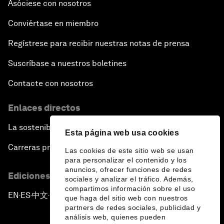
Asóciese con nosotros
Conviértase en miembro
Regístrese para recibir nuestras notas de prensa
Suscríbase a nuestros boletines
Contacte con nosotros
Enlaces directos
La sostenibilidad en el Foro
Esta página web usa cookies
Carreras profesionales
Las cookies de este sitio web se usan
para personalizar el contenido y los
anuncios, ofrecer funciones de redes
Ediciones en otros idiomas
sociales y analizar el tráfico. Además,
compartimos información sobre el uso
EN
ES
中文
日本語
▪
▪
▪
que haga del sitio web con nuestros
partners de redes sociales, publicidad y
análisis web, quienes pueden