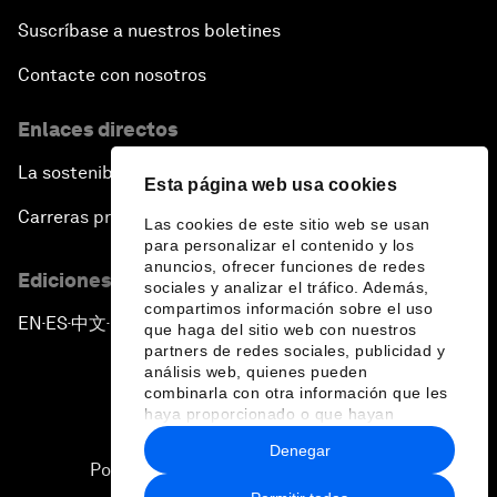
Suscríbase a nuestros boletines
Contacte con nosotros
Enlaces directos
La sostenibilidad en el Foro
Esta página web usa cookies
Carreras profesionales
Las cookies de este sitio web se usan
para personalizar el contenido y los
anuncios, ofrecer funciones de redes
Ediciones en otros idiomas
sociales y analizar el tráfico. Además,
compartimos información sobre el uso
EN
ES
中文
日本語
▪
▪
▪
que haga del sitio web con nuestros
partners de redes sociales, publicidad y
análisis web, quienes pueden
combinarla con otra información que les
haya proporcionado o que hayan
recopilado a partir del uso que haya
Denegar
hecho de sus servicios.
Política de privacidad y normas de uso