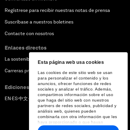
Regístrese para recibir nuestras notas de prensa
Suscríbase a nuestros boletines
Contacte con nosotros
Enlaces directos
La sostenibilidad en el Foro
Esta página web usa cookies
Carreras profesionales
Las cookies de este sitio web se usan
para personalizar el contenido y los
anuncios, ofrecer funciones de redes
Ediciones en otros idiomas
sociales y analizar el tráfico. Además,
compartimos información sobre el uso
EN
ES
中文
日本語
▪
▪
▪
que haga del sitio web con nuestros
partners de redes sociales, publicidad y
análisis web, quienes pueden
combinarla con otra información que les
haya proporcionado o que hayan
recopilado a partir del uso que haya