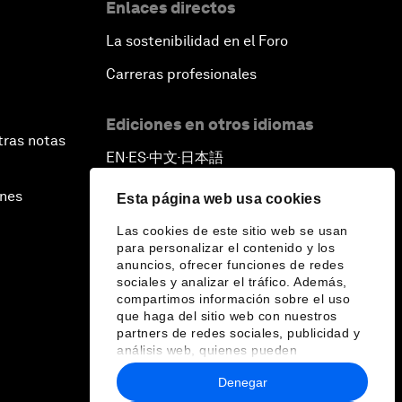
Enlaces directos
La sostenibilidad en el Foro
Carreras profesionales
Ediciones en otros idiomas
tras notas
EN
ES
中文
日本語
▪
▪
▪
ines
Esta página web usa cookies
Las cookies de este sitio web se usan
para personalizar el contenido y los
anuncios, ofrecer funciones de redes
sociales y analizar el tráfico. Además,
compartimos información sobre el uso
que haga del sitio web con nuestros
partners de redes sociales, publicidad y
análisis web, quienes pueden
combinarla con otra información que les
Denegar
haya proporcionado o que hayan
recopilado a partir del uso que haya