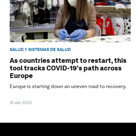
SALUD Y SISTEMAS DE SALUD
As countries attempt to restart, this
tool tracks COVID-19's path across
Europe
Europe is starting down an uneven road to recovery.
15 abr 2020