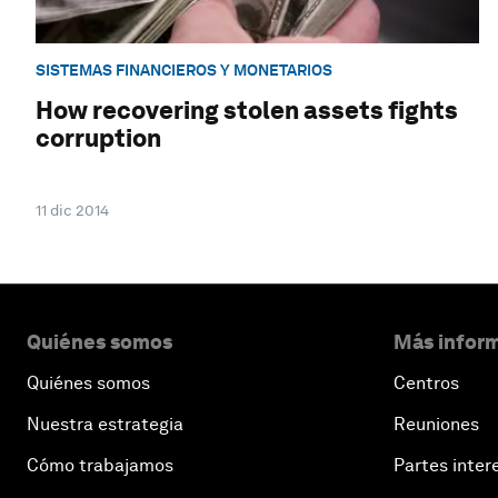
SISTEMAS FINANCIEROS Y MONETARIOS
How recovering stolen assets fights
corruption
11 dic 2014
Quiénes somos
Más inform
Quiénes somos
Centros
Nuestra estrategia
Reuniones
Cómo trabajamos
Partes inter