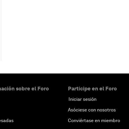
ación sobre el Foro
Participe en el Foro
Iniciar sesión
Asóciese con nosotros
esadas
Conviértase en miembro