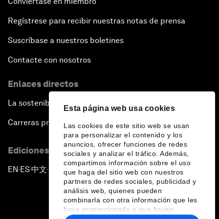
Conviértase en miembro
Regístrese para recibir nuestras notas de prensa
Suscríbase a nuestros boletines
Contacte con nosotros
Enlaces directos
La sostenibilidad en el Foro
Esta página web usa cookies
Carreras profesionales
Las cookies de este sitio web se usan
para personalizar el contenido y los
anuncios, ofrecer funciones de redes
Ediciones en otros idiomas
sociales y analizar el tráfico. Además,
compartimos información sobre el uso
EN
ES
中文
日本語
▪
▪
▪
que haga del sitio web con nuestros
partners de redes sociales, publicidad y
análisis web, quienes pueden
combinarla con otra información que les
haya proporcionado o que hayan
recopilado a partir del uso que haya