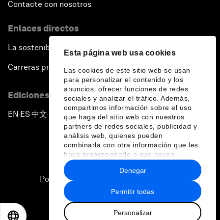
Contacte con nosotros
Enlaces directos
La sostenibilidad en el Foro
Esta página web usa cookies
Carreras profesionales
Las cookies de este sitio web se usan
para personalizar el contenido y los
anuncios, ofrecer funciones de redes
Ediciones en otros idiomas
sociales y analizar el tráfico. Además,
compartimos información sobre el uso
EN
ES
中文
日本語
▪
▪
▪
que haga del sitio web con nuestros
partners de redes sociales, publicidad y
análisis web, quienes pueden
combinarla con otra información que les
haya proporcionado o que hayan
recopilado a partir del uso que haya
Denegar
hecho de sus servicios.
Política de privacidad y normas de uso
Permitir todas
Sitemap
Personalizar
©
2026
Foro Económico Mundial
EN
ES
中文
日本語