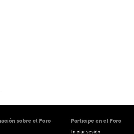
ación sobre el Foro
Participe en el Foro
Iniciar sesión