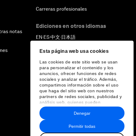
Carreras profesionales
Ediciones en otros idiomas
tras notas
EN
ES
中文
日本語
▪
▪
▪
ines
Esta página web usa cookies
Las cookies de este sitio web se usan
para personalizar el contenido y los
anuncios, ofrecer funciones de redes
sociales y analizar el tráfico. Además,
compartimos información sobre el uso
que haga del sitio web con nuestros
partners de redes sociales, publicidad y
análisis web, quienes pueden
combinarla con otra información que les
Denegar
haya proporcionado o que hayan
recopilado a partir del uso que haya
hecho de sus servicios.
Permitir todas