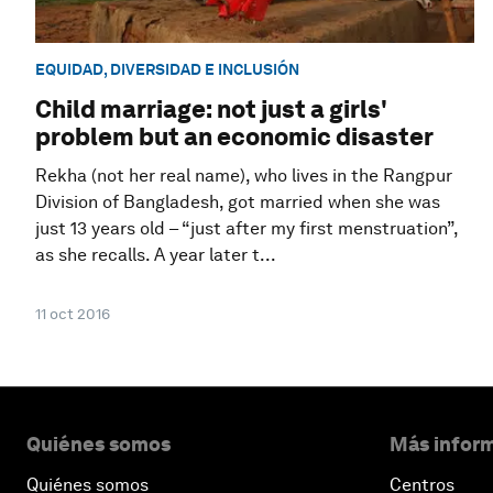
EQUIDAD, DIVERSIDAD E INCLUSIÓN
Child marriage: not just a girls'
problem but an economic disaster
Rekha (not her real name), who lives in the Rangpur
Division of Bangladesh, got married when she was
just 13 years old – “just after my first menstruation”,
as she recalls. A year later t...
11 oct 2016
Quiénes somos
Más inform
Quiénes somos
Centros