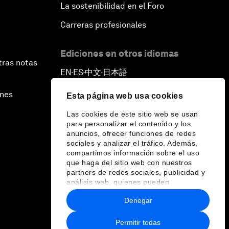
La sostenibilidad en el Foro
Carreras profesionales
Ediciones en otros idiomas
tras notas
EN
ES
中文
日本語
▪
▪
▪
ines
Esta página web usa cookies
Las cookies de este sitio web se usan
para personalizar el contenido y los
anuncios, ofrecer funciones de redes
sociales y analizar el tráfico. Además,
compartimos información sobre el uso
que haga del sitio web con nuestros
partners de redes sociales, publicidad y
análisis web, quienes pueden
combinarla con otra información que les
Denegar
haya proporcionado o que hayan
recopilado a partir del uso que haya
hecho de sus servicios.
Permitir todas