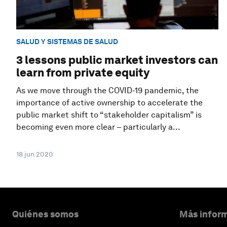
SALUD Y SISTEMAS DE SALUD
3 lessons public market investors can
learn from private equity
As we move through the COVID-19 pandemic, the
importance of active ownership to accelerate the
public market shift to “stakeholder capitalism” is
becoming even more clear – particularly a...
18 jun 2020
Quiénes somos
Más inform