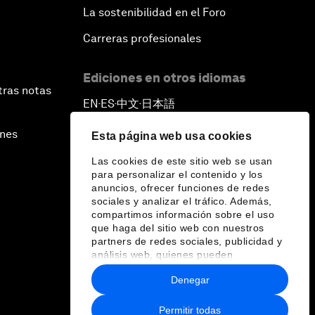
La sostenibilidad en el Foro
Carreras profesionales
Ediciones en otros idiomas
tras notas
EN
ES
中文
日本語
▪
▪
▪
ines
Esta página web usa cookies
Las cookies de este sitio web se usan
para personalizar el contenido y los
anuncios, ofrecer funciones de redes
sociales y analizar el tráfico. Además,
compartimos información sobre el uso
que haga del sitio web con nuestros
partners de redes sociales, publicidad y
análisis web, quienes pueden
combinarla con otra información que les
Denegar
haya proporcionado o que hayan
recopilado a partir del uso que haya
hecho de sus servicios.
Permitir todas