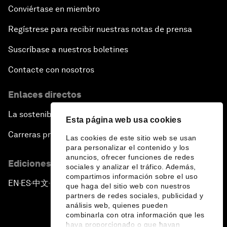
Conviértase en miembro
Regístrese para recibir nuestras notas de prensa
Suscríbase a nuestros boletines
Contacte con nosotros
Enlaces directos
La sostenibilidad en el Foro
Esta página web usa cookies
Carreras profesionales
Las cookies de este sitio web se usan
para personalizar el contenido y los
anuncios, ofrecer funciones de redes
Ediciones en otros idiomas
sociales y analizar el tráfico. Además,
compartimos información sobre el uso
EN
ES
中文
日本語
▪
▪
▪
que haga del sitio web con nuestros
partners de redes sociales, publicidad y
análisis web, quienes pueden
combinarla con otra información que les
haya proporcionado o que hayan