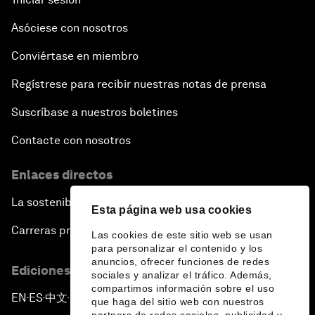
Asóciese con nosotros
Conviértase en miembro
Regístrese para recibir nuestras notas de prensa
Suscríbase a nuestros boletines
Contacte con nosotros
Enlaces directos
La sostenibilidad en el Foro
Esta página web usa cookies
Carreras profesionales
Las cookies de este sitio web se usan
para personalizar el contenido y los
anuncios, ofrecer funciones de redes
Ediciones en otros idiomas
sociales y analizar el tráfico. Además,
compartimos información sobre el uso
EN
ES
中文
日本語
▪
▪
▪
que haga del sitio web con nuestros