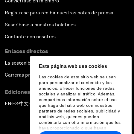
Conviértase en miembro
Regístrese para recibir nuestras notas de prensa
Suscríbase a nuestros boletines
Contacte con nosotros
Enlaces directos
La sostenibilidad en el Foro
Esta página web usa cookies
Carreras profesionales
Las cookies de este sitio web se usan
para personalizar el contenido y los
anuncios, ofrecer funciones de redes
Ediciones en otros idiomas
sociales y analizar el tráfico. Además,
compartimos información sobre el uso
EN
ES
中文
日本語
▪
▪
▪
que haga del sitio web con nuestros
partners de redes sociales, publicidad y
análisis web, quienes pueden
combinarla con otra información que les
haya proporcionado o que hayan
recopilado a partir del uso que haya