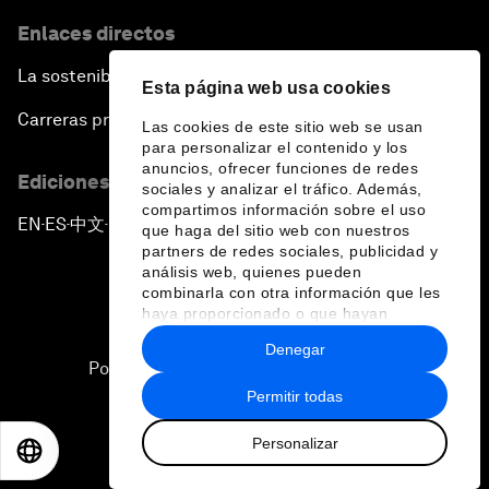
Enlaces directos
La sostenibilidad en el Foro
Esta página web usa cookies
Carreras profesionales
Las cookies de este sitio web se usan
para personalizar el contenido y los
anuncios, ofrecer funciones de redes
Ediciones en otros idiomas
sociales y analizar el tráfico. Además,
compartimos información sobre el uso
EN
ES
中文
日本語
▪
▪
▪
que haga del sitio web con nuestros
partners de redes sociales, publicidad y
análisis web, quienes pueden
combinarla con otra información que les
haya proporcionado o que hayan
recopilado a partir del uso que haya
Denegar
hecho de sus servicios.
Política de privacidad y normas de uso
Permitir todas
Sitemap
Personalizar
©
2026
Foro Económico Mundial
EN
ES
中文
日本語